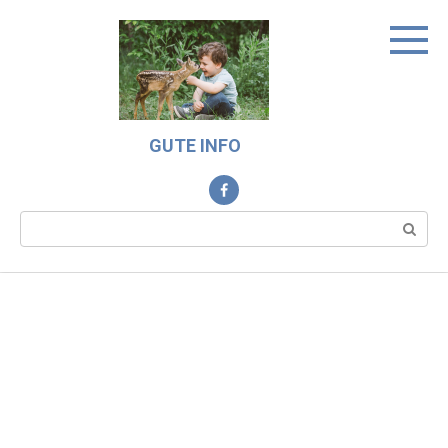
Skip
to
content
GUTE INFO
Search: