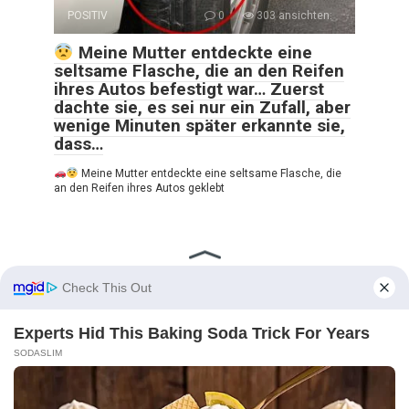
POSITIV
0
303 ansichten:
Meine Mutter entdeckte eine
seltsame Flasche, die an den Reifen
ihres Autos befestigt war… Zuerst
dachte sie, es sei nur ein Zufall, aber
wenige Minuten später erkannte sie,
dass…
Meine Mutter entdeckte eine seltsame Flasche, die
an den Reifen ihres Autos geklebt
Seitennummerierung
1
2
…
748
Nächste
der
Beiträge