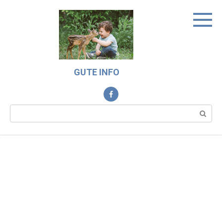
Skip
to
content
GUTE INFO
Search: