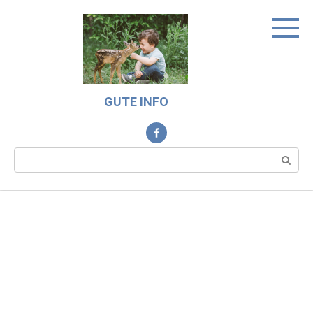
Skip
to
content
GUTE INFO
Search: