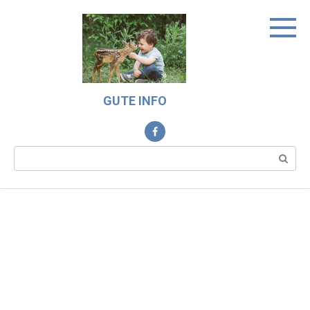
Skip
to
content
GUTE INFO
Search: