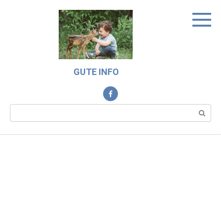
Skip
to
content
GUTE INFO
Search: