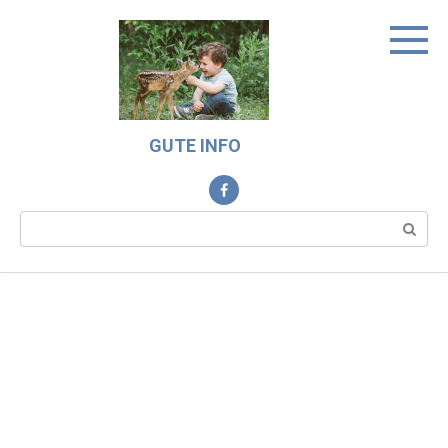
Skip
to
content
GUTE INFO
Search: