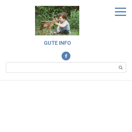
Skip
to
content
GUTE INFO
Search: