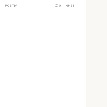
POSITIV
0
58