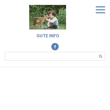
Skip
to
content
GUTE INFO
Search: