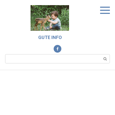
Skip
to
content
GUTE INFO
Search: