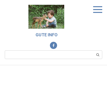
Skip
to
content
GUTE INFO
Search: