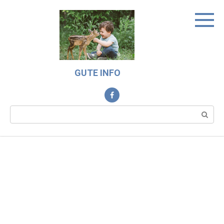
Skip
to
content
GUTE INFO
Search: