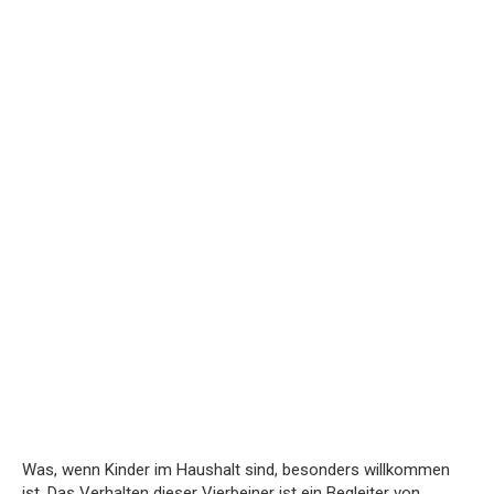
Was, wenn Kinder im Haushalt sind, besonders willkommen
ist. Das Verhalten dieser Vierbeiner ist ein Begleiter von