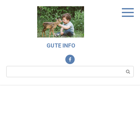
Skip
to
content
GUTE INFO
Search: