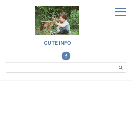
Skip
to
content
GUTE INFO
Search: