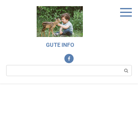
Skip
to
content
GUTE INFO
Search: