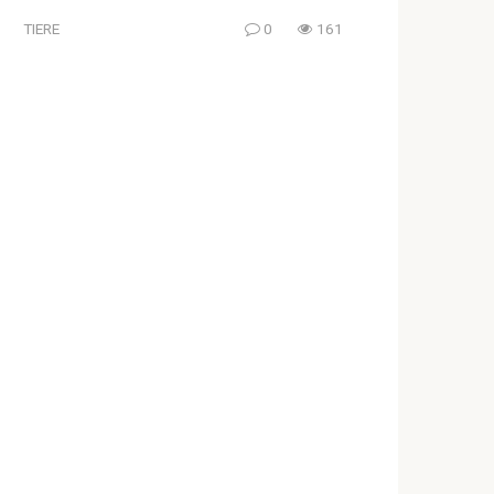
TIERE
0
161