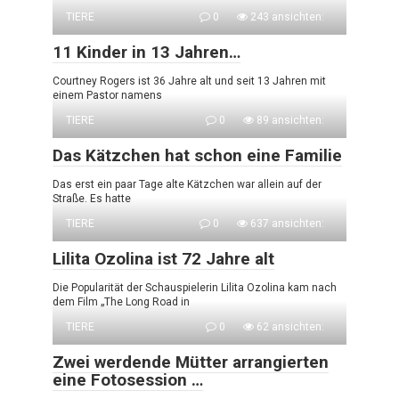
TIERE
0
243 ansichten:
11 Kinder in 13 Jahren…
Courtney Rogers ist 36 Jahre alt und seit 13 Jahren mit
einem Pastor namens
TIERE
0
89 ansichten:
Das Kätzchen hat schon eine Familie
Das erst ein paar Tage alte Kätzchen war allein auf der
Straße. Es hatte
TIERE
0
637 ansichten:
Lilita Ozolina ist 72 Jahre alt
Die Popularität der Schauspielerin Lilita Ozolina kam nach
dem Film „The Long Road in
TIERE
0
62 ansichten:
Zwei werdende Mütter arrangierten
eine Fotosession …