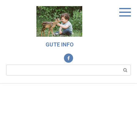
Skip
to
content
GUTE INFO
Search: